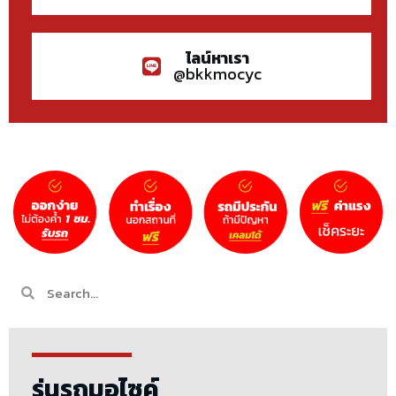
ไลน์หาเรา
@bkkmocyc
รุ่นรถมอไซค์