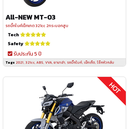
All-NEW MT-03
รถบิ๊กไบค์เน็กเกต 321cc 2กระบอกสูบ
Tech
Safety
รับประกัน 5 ปี
Tags
2021
,
321cc
,
ABS
,
VVA
,
ยามาฮ่า
,
รถบิ๊กไบค์
,
เน็กเก็ต
,
โช๊คหัวกลับ