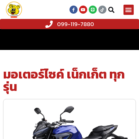
099-119-7880
มอเตอร์ไซค์ เน็กเก็ต ทุก
รุ่น