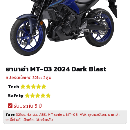
ยามาฮ่า MT-03 2024 Dark Blast
สปอร์ตเน็กเกต 321cc 2สูบ
Tech
Safety
รับประกัน 5 ปี
Tags
321cc
,
4วาล์ว
,
ABS
,
MT series
,
MT-03
,
VVA
,
กุญแจรีโมท
,
ยามาฮ่า
,
รถบิ๊กไบค์
,
เน็กเก็ต
,
โช๊คหัวกลับ