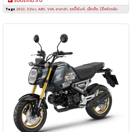
รับประกัน 5 ปี
Tags
2022
,
321cc
,
ABS
,
VVA
,
ยามาฮ่า
,
รถบิ๊กไบค์
,
เน็กเก็ต
,
โช๊คหัวกลับ