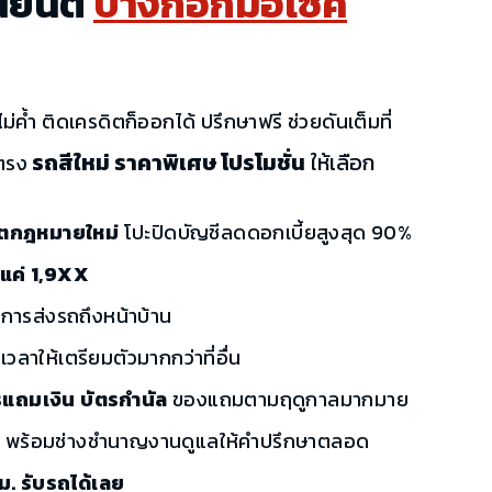
นยนต์
บางกอกมอไซค์
ม่ค้ำ ติดเครดิตก็ออกได้ ปรึกษาฟรี ช่วยดันเต็มที่
รถสีใหม่ ราคาพิเศษ โปรโมชั่น
ให้เลือก
ตรง
เรตกฎหมายใหม่
โปะปิดบัญชีลดดอกเบี้ยสูงสุด 90%
้นแค่ 1,9XX
ิการส่งรถถึงหน้าบ้าน
เวลาให้เตรียมตัวมากกว่าที่อื่น
รแถมเงิน บัตรกำนัล
ของแถมตามฤดูกาลมากมาย
ี
พร้อมช่างชำนาญงานดูแลให้คำปรึกษาตลอด
ชม. รับรถได้เลย