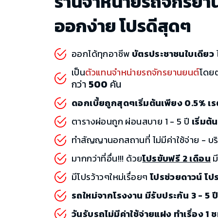
ร้านจำหน่ายรถจักรยา
ออกง่าย โปรดีสุดๆ
ออกได้ทุกอาชีพ
บัตรประชาชนใบเดียว
ไ
เป็น
ตัวแทนจำหน่ายรถจักรยานยนต์
โดย
กว่า
500
คัน
ดอกเบี้ยถูกสุดๆเริ่มต้นเพียง 0.5% 
ตารางผ่อนถูก ผ่อนสบาย 1 - 5 ปี
เริ่มต
ทำสัญญานอกสถานที่ ไม่มีค่าใช้จ่าย - บร
มากกว่าที่อื่น!!! ด้วย
โปรขับฟรี 2 เดือน
มี
มีโปรว้าวๆใหม่เรื่อยๆ
โปรช่วยดาวน์ โป
รถใหม่จากโรงงาน มีรับประกัน 3 - 5 ป
วันรับรถไม่มีค่าใช้จ่ายแฝง ทำเรื่อง 1 