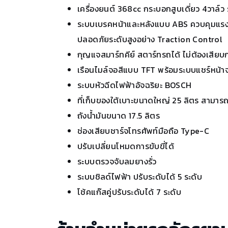
เครื่องยนต์ 368cc กระบอกสูบเดี่ยว 4วาล์ว
ระบบเบรคหน้าและหลังแบบ ABS ควบคุมแรงด
ปลอดภัยระดับสูงอย่าง Traction Control
กุญแจสมาร์ทคีย์ สตาร์ทรถได้ ไม่ต้องเสีย
เรือนไมล์จอสีแบบ TFT พร้อมระบบแชร์หน้าจ
ระบบหัวฉีดไฟฟ้าอัจฉริยะ BOSCH
ที่เก็บของใต้เบาะขนาดใหญ่ 25 ลิตร สามารถ
ถังน้ำมันขนาด 17.5 ลิตร
ช่องเสียบชาร์จโทรศัพท์มือถือ Type-C
ปรับเปลี่ยนโหมดการขับขี่ได้
ระบบตรวจจับลมยางรั่ว
ระบบชิลด์ไฟฟ้า ปรับระดับได้ 5 ระดับ
โช้คแก๊สคู่ปรับระดับได้ 7 ระดับ