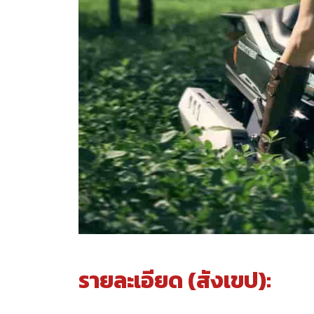
รายละเอียด (สังเขป):