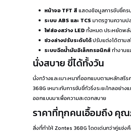
หน้าจอ TFT สี
แสดงข้อมูลการขับขี่ครบ
ระบบ ABS และ TCS
มาตรฐานความปลอด
ไฟส่องสว่าง LED
ทั้งหมด ประหยัดพลัง
ช่วงล่างปรับระดับได้
ปรับแต่งได้ตามสไ
ระบบฉีดน้ำมันอิเล็กทรอนิกส์
ทำงานแม่
นั่งสบาย ขี่ได้ทั้งวัน
นั่งกว้างและเบาะหนาที่ออกแบบตามหลักสรีรศาส
368G เหมาะกับการขับขี่ทัวริ่งระยะไกลอย่างแท
ออกแบบมาเพื่อความสะดวกสบาย
ราคาที่ทุกคนเอื้อมถึง ค
สิ่งที่ทำให้ Zontes 368G โดดเด่นกว่าคู่แข่งคื