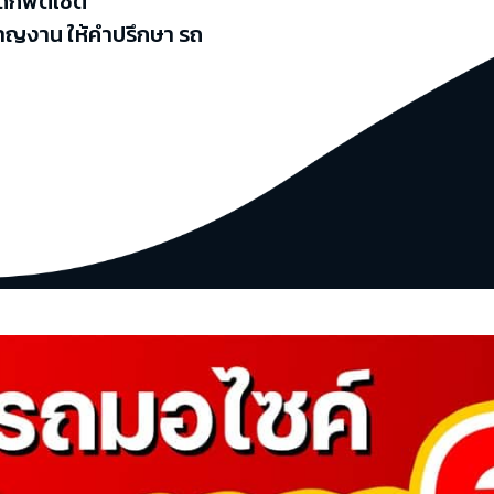
ดกิฟต์เซ็ต
าญงาน ให้คำปรึกษา รถ