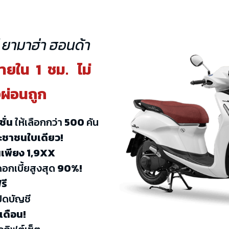
 ยามาฮ่า ฮอนด้า
ยใน 1 ชม. ไม่
งผ่อนถูก
ั่น
ให้เลือกกว่า
500
คัน
ะชาชนใบเดียว!
นเพียง 1,9XX
อกเบี้ยสูงสุด
90%!
รี
ปิดบัญชี
 เดือน!