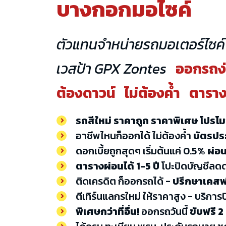
บางกอกมอไซค์
ตัวแทนจำหน่ายรถมอเตอร์ไซค์
เวสป้า GPX Zontes
ออกรถง่า
ต้องดาวน์ ไม่ต้องค้ำ ตารา
รถสีใหม่ ราคาถูก ราคาพิเศษ โปรโมช
อาชีพไหนก็ออกได้ ไม่ต้องค้ำ
บัตรปร
ดอกเบี้ยถูกสุดๆ เริ่มต้นแค่ 0.5%
ผ่อ
ตารางผ่อนได้ 1-5 ปี
โปะปิดบัญชีลดด
ติดเครดิต ก็ออกรถได้ -
ปรึกษาเคสฟ
ตีเทิร์นแลกรใหม่ ให้ราคาสูง - บริการ
พิเศษกว่าที่อื่น!
ออกรถวันนี้
ขับฟรี 2