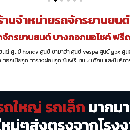
ร้านจำหน่ายรถจักรยานยนต์
ถจักรยานยนต์
บางกอกมอไซค์ ฟรีดาว
ยนต์
ศูนย์ honda ศูนย์ ยามาฮ่า ศูนย์ vespa ศูนย์ gpx ศู
งค้ำ ดอกเบี้ยถูก ตารางผ่อนถูก ขับฟรีนาน 2 เดือน และมีบร
 รถใหญ่ รถเล็ก
มากมา
ใหม่ๆส่งตรงจากโรงง