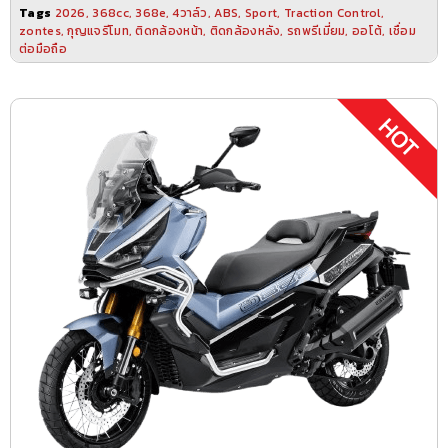
Tags
2026
,
368cc
,
368e
,
4วาล์ว
,
ABS
,
Sport
,
Traction Control
,
zontes
,
กุญแจรีโมท
,
ติดกล้องหน้า
,
ติดกล้องหลัง
,
รถพรีเมี่ยม
,
ออโต้
,
เชื่อม
ต่อมือถือ