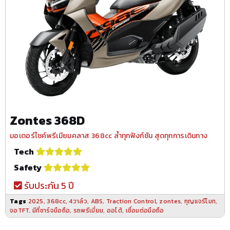
Zontes 368D
มอเตอร์ไซค์พรีเมียมคลาส 368cc ล้ำทุกฟังก์ชัน สุดทุกการเดินทาง
Tech
Safety
รับประกัน 5 ปี
Tags
2025
,
368cc
,
4วาล์ว
,
ABS
,
Traction Control
,
zontes
,
กุญแจรีโมท
,
จอTFT
,
มีที่ชาร์จมือถือ
,
รถพรีเมี่ยม
,
ออโต้
,
เชื่อมต่อมือถือ