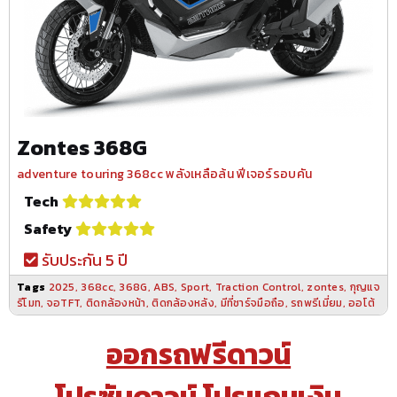
Zontes 368G
adventure touring 368cc พลังเหลือล้น ฟีเจอร์รอบคัน
Tech
Safety
รับประกัน 5 ปี
Tags
2025
,
368cc
,
368G
,
ABS
,
Sport
,
Traction Control
,
zontes
,
กุญแจ
รีโมท
,
จอTFT
,
ติดกล้องหน้า
,
ติดกล้องหลัง
,
มีที่ชาร์จมือถือ
,
รถพรีเมี่ยม
,
ออโต้
ออกรถฟรีดาวน์
โปรซับดาวน์ โปรแถมเงิน