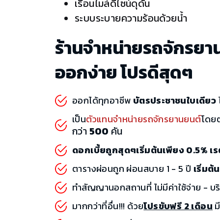
เรือนไมล์ดีไซน์ดุดัน
ระบบระบายความร้อนด้วยน้ำ
ร้านจำหน่ายรถจักรยา
ออกง่าย โปรดีสุดๆ
ออกได้ทุกอาชีพ
บัตรประชาชนใบเดียว
ไ
เป็น
ตัวแทนจำหน่ายรถจักรยานยนต์
โดย
กว่า
500
คัน
ดอกเบี้ยถูกสุดๆเริ่มต้นเพียง 0.5% 
ตารางผ่อนถูก ผ่อนสบาย 1 - 5 ปี
เริ่มต
ทำสัญญานอกสถานที่ ไม่มีค่าใช้จ่าย - บร
มากกว่าที่อื่น!!! ด้วย
โปรขับฟรี 2 เดือน
มี