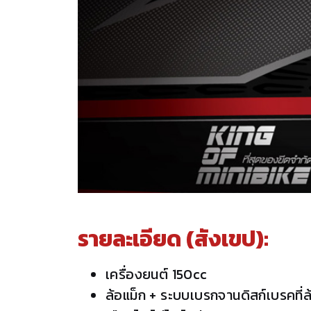
รายละเอียด (สังเขป):
เครื่องยนต์ 150cc
ล้อแม็ก + ระบบเบรกจานดิสก์เบรคที่ล