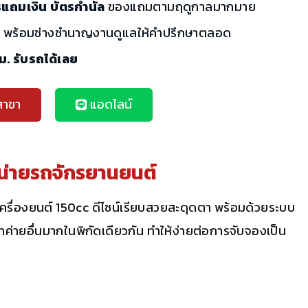
รแถมเงิน บัตรกำนัล
ของแถมตามฤดูกาลมากมาย
ี
พร้อมช่างชำนาญงานดูแลให้คำปรึกษาตลอด
ชม. รับรถได้เลย
สาขา
แอดไลน์
น่ายรถจักรยานยนต์
ครื่องยนต์ 150cc ดีไซน์เรียบสวยสะดุดตา พร้อมด้วยระบบ
าค่ายอื่นมากในพิกัดเดียวกัน ทำให้ง่ายต่อการจับจองเป็น