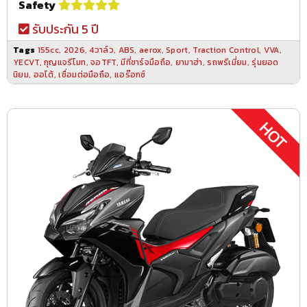
Safety
รับประกัน 5 ปี
Tags
155cc
,
2026
,
4วาล์ว
,
ABS
,
aerox
,
Sport
,
Traction Control
,
VVA
,
YECVT
,
กุญแจรีโมท
,
จอTFT
,
มีที่ชาร์จมือถือ
,
ยามาฮ่า
,
รถพรีเมี่ยม
,
รุ่นยอด
นิยม
,
ออโต้
,
เชื่อมต่อมือถือ
,
แอร๊อกซ์