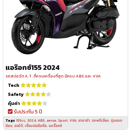
แอร๊อกซ์155 2024
รถสปอร์ต A.T. ที่ครบเครื่องที่สุด มีครบ ABS และ VVA
Tech
Safety
คุ้มค่า
รับประกัน 5 ปี
Tags
155cc
,
2024
,
ABS
,
aerox
,
Sport
,
VVA
,
ยามาฮ่า
,
รถพรีเมี่ยม
,
รุ่นยอด
นิยม
,
ออโต้
,
เชื่อมต่อมือถือ
,
แอร๊อกซ์