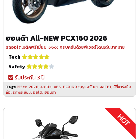
ฮอนด้า All-NEW PCX160 2026
รถออโตเมติคพรีเมี่ยม 156cc ครบครันด้วยฟีเจอร์โดนเด่นมากมาย
Tech
Safety
รับประกัน 3 ปี
Tags
155cc
,
2026
,
4วาล์ว
,
ABS
,
PCX160
,
กุญแจรีโมท
,
จอTFT
,
มีที่ชาร์จมือ
ถือ
,
รถพรีเมี่ยม
,
ออโต้
,
ฮอนด้า