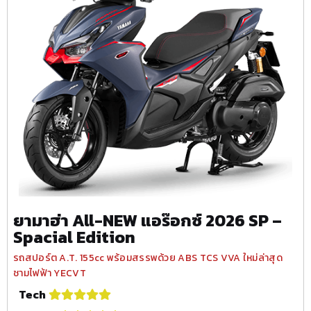
ยามาฮ่า All-NEW แอร๊อกซ์ 2026 SP –
Spacial Edition
รถสปอร์ต A.T. 155cc พร้อมสรรพด้วย ABS TCS VVA ใหม่ล่าสุด
ชามไฟฟ้า YECVT
Tech