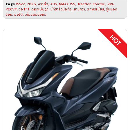
Tags
155cc
,
2026
,
4วาล์ว
,
ABS
,
NMAX 155
,
Traction Control
,
VVA
,
YECVT
,
จอTFT
,
ดอกเบี้ยถูก
,
มีที่ชาร์จมือถือ
,
ยามาฮ่า
,
รถพรีเมี่ยม
,
รุ่นยอด
นิยม
,
ออโต้
,
เชื่อมต่อมือถือ