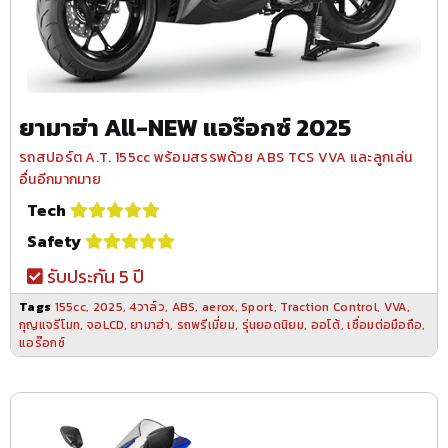
ยามาฮ่า All-NEW แอร๊อกซ์ 2025
รถสปอร์ต A.T. 155cc พร้อมสรรพด้วย ABS TCS VVA และลูกเล่น
อื่นอีกมากมาย
Tech
Safety
รับประกัน 5 ปี
Tags
155cc
,
2025
,
4วาล์ว
,
ABS
,
aerox
,
Sport
,
Traction Control
,
VVA
,
กุญแจรีโมท
,
จอLCD
,
ยามาฮ่า
,
รถพรีเมี่ยม
,
รุ่นยอดนิยม
,
ออโต้
,
เชื่อมต่อมือถือ
,
แอร๊อกซ์