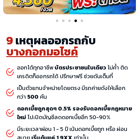
9
เหตุผลออกรถกับ
บางกอกมอไซค์
ออกได้ทุกอาชีพ
บัตรประชาชนใบเดียว
ไม่ค้ำ ติด
เครดิตก็ออกรถได้ ปรึกษาฟรี ช่วยดันเต็มที่
เป็นตัวแทนจำหน่ายโดยตรง มีรถค่ายดังให้เลือก
กว่า
500
คัน
ดอกเบี้ยถูกสุดๆ 0.5% รองรับดอกเบี้ยกฎหมาย
ใหม่
โปะปิดบัญชีลดดอกเบี้ยอีก 50-90%
มีระยะเวลาผ่อน 1 - 5 ปี เน้นดอกเบี้ยถูก หรือ ผ่อน
สบาย
เริ่มต้นแค่ 1,9XX
เท่านั้น