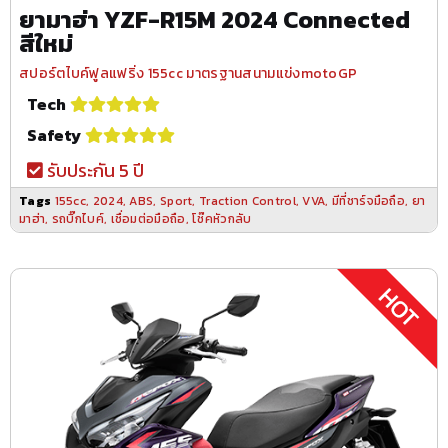
ยามาฮ่า YZF-R15M 2024 Connected
สีใหม่
สปอร์ตไบค์ฟูลแฟริ่ง 155cc มาตรฐานสนามแข่งmotoGP
Tech
Safety
รับประกัน 5 ปี
Tags
155cc
,
2024
,
ABS
,
Sport
,
Traction Control
,
VVA
,
มีที่ชาร์จมือถือ
,
ยา
มาฮ่า
,
รถบิ๊กไบค์
,
เชื่อมต่อมือถือ
,
โช๊คหัวกลับ