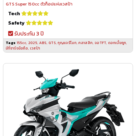
GTS Super 150cc ตัวท็อปแห่งเวสป้า
Tech
Safety
รับประกัน 3 ปี
Tags
155cc
,
2025
,
ABS
,
GTS
,
กุญแจรีโมท
,
คลาสสิค
,
จอTFT
,
ดอกเบี้ยถูก
,
มีที่ชาร์จมือถือ
,
เวสป้า