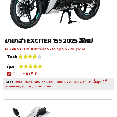
ยามาฮ่า EXCITER 155 2025 สีใหม่
รถอเนกประสงค์สายพันธุ์สปอร์ต ดุดัน รับจบทุกงาน
Tech
คุ้มค่า
รับประกัน 5 ปี
Tags
155cc
,
2025
,
ABS
,
EXCITER
,
Sport
,
VVA
,
จอLCD
,
ดอกเบี้ยถูก
,
มีที่
ชาร์จมือถือ
,
ยามาฮ่า
,
เอ็กซ์ไซเตอร์