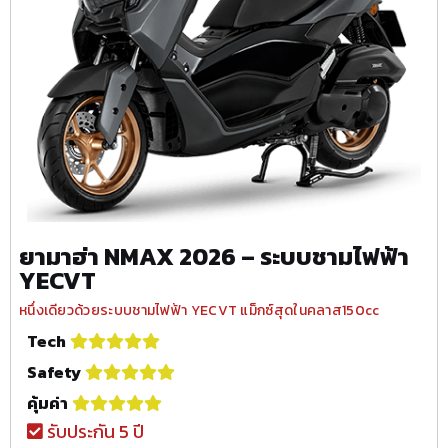
ยามาฮ่า NMAX 2026 – ระบบชามไฟฟ้า
YECVT
หนึ่งเดียวด้วยระบบชามไฟฟ้า YECVT แม็กซ์สุดในคลาส150cc
Tech
Safety
คุ้มค่า
รับประกัน 5 ปี