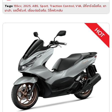
Tags
155cc
,
2025
,
ABS
,
Sport
,
Traction Control
,
VVA
,
มีที่ชาร์จมือถือ
,
ยา
มาฮ่า
,
รถบิ๊กไบค์
,
เชื่อมต่อมือถือ
,
โช๊คหัวกลับ