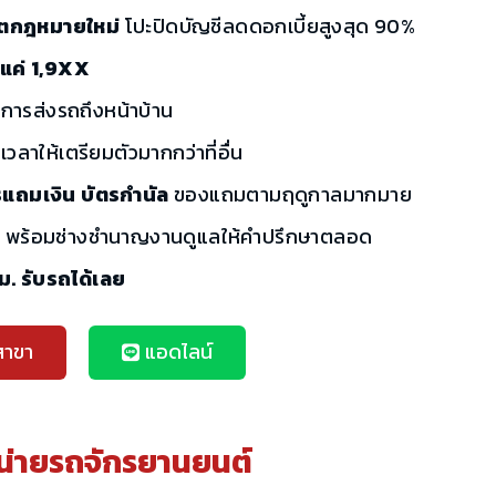
เรตกฎหมายใหม่
โปะปิดบัญชีลดดอกเบี้ยสูงสุด 90%
้นแค่ 1,9XX
ิการส่งรถถึงหน้าบ้าน
เวลาให้เตรียมตัวมากกว่าที่อื่น
รแถมเงิน บัตรกำนัล
ของแถมตามฤดูกาลมากมาย
ี
พร้อมช่างชำนาญงานดูแลให้คำปรึกษาตลอด
ชม. รับรถได้เลย
สาขา
แอดไลน์
น่ายรถจักรยานยนต์