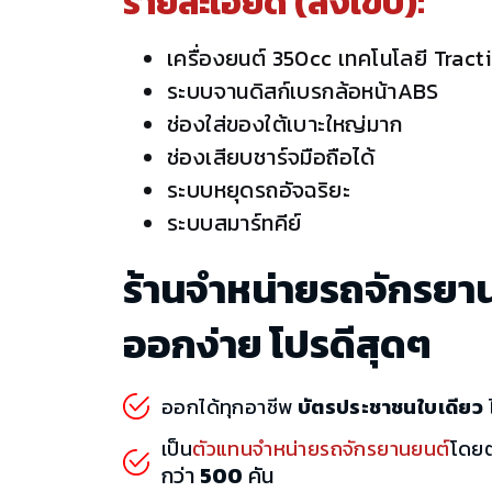
รายละเอียด (สังเขป):
เครื่องยนต์ 350cc เทคโนโลยี Trac
ระบบจานดิสก์เบรกล้อหน้าABS
ช่องใส่ของใต้เบาะใหญ่มาก
ช่องเสียบชาร์จมือถือได้
ระบบหยุดรถอัจฉริยะ
ระบบสมาร์ทคีย์
ร้านจำหน่ายรถจักรยา
ออกง่าย โปรดีสุดๆ
ออกได้ทุกอาชีพ
บัตรประชาชนใบเดียว
ไ
เป็น
ตัวแทนจำหน่ายรถจักรยานยนต์
โดย
กว่า
500
คัน