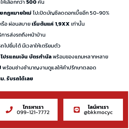
ให้เลือกกว่า
500
คัน
ี้ยกฎหมายใหม่
โปะปิดบัญชีลดดอกเบี้ยอีก 50-90%
ก หรือ ผ่อนสบาย
เริ่มต้นแค่ 1,9XX
เท่านั้น
ริการส่งรถถึงหน้าบ้าน
ไปยิ้มได้ มีเวลาให้เตรียมตัว
 โปรแถมเงิน บัตรกำนัล
พร้อมของแถมหลากหลาย
ี
พร้อมช่างชำนาญงานดูแลให้คำปรึกษาตลอด
 ชม. รับรถได้เลย
โทรหาเรา
ไลน์หาเรา
099-121-7772
@bkkmocyc