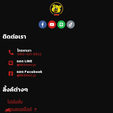
ติดต่อเรา
โทรหาเรา
080-421-8822
แอด LINE
@bkkmocyc
แอด Facebook
@BkkMoCyc
ลิ้งค์ต่างๆ
โปรโมชั่น
รถมอเตอร์ไซค์