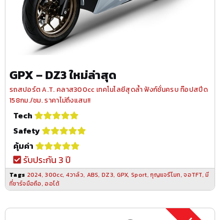
GPX – DZ3 ใหม่ล่าสุด
รถสปอร์ต A.T. คลาส300cc เทคโนโลยีสุดล้ำ ฟังก์ชั่นครบ ท๊อปสปีด
158กม./ชม. ราคาไม่ถึงแสน!!
Tech
Safety
คุ้มค่า
รับประกัน 3 ปี
Tags
2024
,
300cc
,
4วาล์ว
,
ABS
,
DZ3
,
GPX
,
Sport
,
กุญแจรีโมท
,
จอTFT
,
มี
ที่ชาร์จมือถือ
,
ออโต้