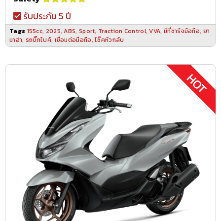
รับประกัน 5 ปี
Tags
155cc
,
2025
,
ABS
,
Sport
,
Traction Control
,
VVA
,
มีที่ชาร์จมือถือ
,
ยา
มาฮ่า
,
รถบิ๊กไบค์
,
เชื่อมต่อมือถือ
,
โช๊คหัวกลับ