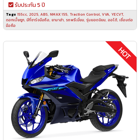
รับประกัน 5 ปี
Tags
155cc
,
2025
,
ABS
,
NMAX 155
,
Traction Control
,
VVA
,
YECVT
,
ดอกเบี้ยถูก
,
มีที่ชาร์จมือถือ
,
ยามาฮ่า
,
รถพรีเมี่ยม
,
รุ่นยอดนิยม
,
ออโต้
,
เชื่อมต่อ
มือถือ