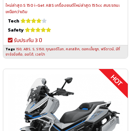
ใหม่ล่าสุด S 150 i-Get ABS เครื่องยนต์ใหม่ล่าสุด 155cc สมรรถนะ
เหนือกว่าเดิม
Tech
Safety
รับประกัน 3 ปี
Tags
150
,
ABS
,
S
,
S150
,
กุญแจรีโมท
,
คลาสสิค
,
ดอกเบี้ยถูก
,
ฟรีดาวน์
,
มีที่
ชาร์จมือถือ
,
ออโต้
,
เวสป้า