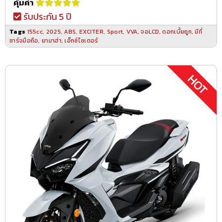
คุ้มค่า
รับประกัน 5 ปี
Tags
155cc
,
2025
,
ABS
,
EXCITER
,
Sport
,
VVA
,
จอLCD
,
ดอกเบี้ยถูก
,
มีที่
ชาร์จมือถือ
,
ยามาฮ่า
,
เอ็กซ์ไซเตอร์