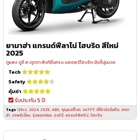
ยามาฮ่า แกรนด์ฟีลาโน่ ไฮบริด สีใหม่
2025
ดูแพง ดูดี สะดุดตา ฟังก์ชั่นครบ มอเตอร์ไฮบริด ขับขี้นุ่มนวล
Tech
Safety
คุ้มค่า
รับประกัน 5 ปี
Tags
125cc
,
2024
,
2025
,
ABS
,
กุญแจรีโมท
,
จอTFT
,
มีที่ชาร์จมือถือ
,
ยามา
ฮ่า
,
รถพรีเมี่ยม
,
รุ่นยอดนิยม
,
ออโต้
,
แกรนด์ฟิลาโน่
,
ไฮบริด