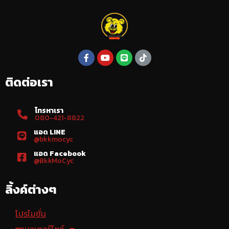
ติดต่อเรา
โทรหาเรา
080-421-8822
แอด LINE
@bkkmocyc
แอด Facebook
@BkkMoCyc
ลิ้งค์ต่างๆ
โปรโมชั่น