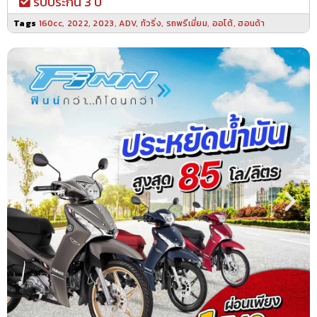
รับประกัน 3 ปี
Tags
160cc
,
2022
,
2023
,
ADV
,
ทัวริ่ง
,
รถพรีเมี่ยม
,
ออโต้
,
ฮอนด้า