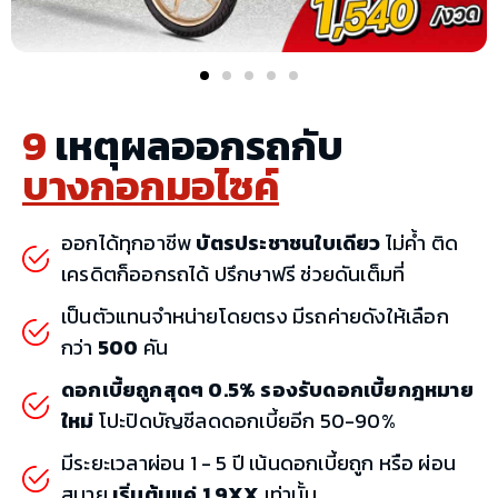
9
เหตุผลออกรถกับ
บางกอกมอไซค์
ออกได้ทุกอาชีพ
บัตรประชาชนใบเดียว
ไม่ค้ำ ติด
เครดิตก็ออกรถได้ ปรึกษาฟรี ช่วยดันเต็มที่
เป็นตัวแทนจำหน่ายโดยตรง มีรถค่ายดังให้เลือก
กว่า
500
คัน
ดอกเบี้ยถูกสุดๆ 0.5% รองรับดอกเบี้ยกฎหมาย
ใหม่
โปะปิดบัญชีลดดอกเบี้ยอีก 50-90%
มีระยะเวลาผ่อน 1 - 5 ปี เน้นดอกเบี้ยถูก หรือ ผ่อน
สบาย
เริ่มต้นแค่ 1,9XX
เท่านั้น