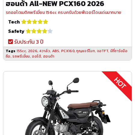
ฮอนด้า All-NEW PCX160 2026
รถออโตเมติคพรีเมี่ยม 156cc ครบครันด้วยฟีเจอร์โดนเด่นมากมาย
Tech
Safety
รับประกัน 3 ปี
Tags
155cc
,
2026
,
4วาล์ว
,
ABS
,
PCX160
,
กุญแจรีโมท
,
จอTFT
,
มีที่ชาร์จมือ
ถือ
,
รถพรีเมี่ยม
,
ออโต้
,
ฮอนด้า