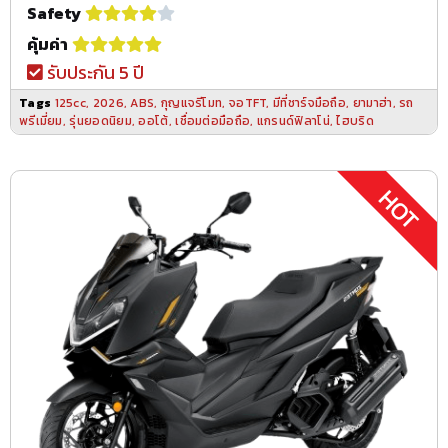
Safety
คุ้มค่า
รับประกัน 5 ปี
Tags
125cc
,
2026
,
ABS
,
กุญแจรีโมท
,
จอTFT
,
มีที่ชาร์จมือถือ
,
ยามาฮ่า
,
รถ
พรีเมี่ยม
,
รุ่นยอดนิยม
,
ออโต้
,
เชื่อมต่อมือถือ
,
แกรนด์ฟิลาโน่
,
ไฮบริด