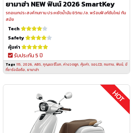
ยามาฮ่า NEW ฟินน์ 2026 SmartKey
รถอเนกประสงค์ทนทาน ประหยัดน้ำมัน 85กม./ล. พร้อมฟังก์ชันใหม่ ทัน
สมัย
Tech
Safety
คุ้มค่า
รับประกัน 5 ปี
Tags
115
,
2026
,
ABS
,
กุญแจรีโมท
,
ค่างวดถูก
,
คุ้มค่า
,
จอLCD
,
ทนทาน
,
ฟินน์
,
มี
ที่ชาร์จมือถือ
,
ยามาฮ่า