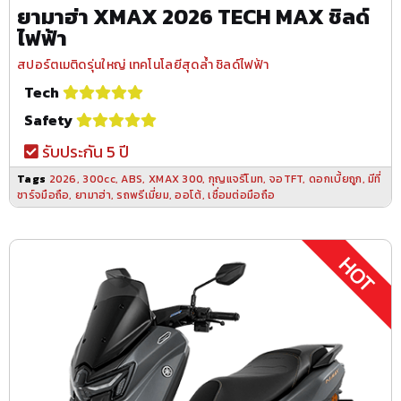
ยามาฮ่า XMAX 2026 TECH MAX ชิลด์
ไฟฟ้า
สปอร์ตเมติดรุ่นใหญ่ เทคโนโลยีสุดล้ำ ชิลด์ไฟฟ้า
Tech
Safety
รับประกัน 5 ปี
Tags
2026
,
300cc
,
ABS
,
XMAX 300
,
กุญแจรีโมท
,
จอTFT
,
ดอกเบี้ยถูก
,
มีที่
ชาร์จมือถือ
,
ยามาฮ่า
,
รถพรีเมี่ยม
,
ออโต้
,
เชื่อมต่อมือถือ