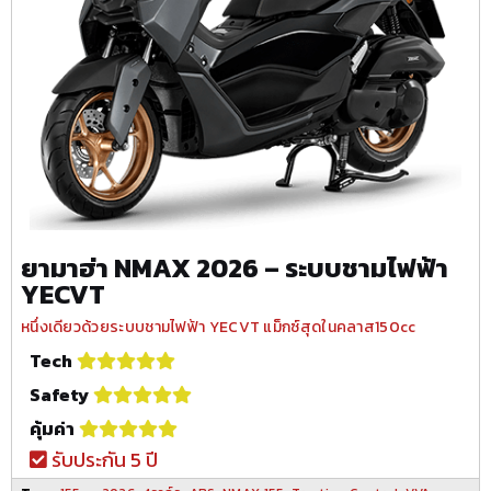
ยามาฮ่า NMAX 2026 – ระบบชามไฟฟ้า
YECVT
หนึ่งเดียวด้วยระบบชามไฟฟ้า YECVT แม็กซ์สุดในคลาส150cc
Tech
Safety
คุ้มค่า
รับประกัน 5 ปี