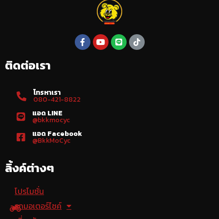
ติดต่อเรา
โทรหาเรา
080-421-8822
แอด LINE
@bkkmocyc
แอด Facebook
@BkkMoCyc
ลิ้งค์ต่างๆ
โปรโมชั่น
รถมอเตอร์ไซค์