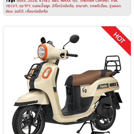
Tags
155cc
,
2026
,
4วาล์ว
,
ABS
,
NMAX 155
,
Traction Control
,
VVA
,
YECVT
,
จอTFT
,
ดอกเบี้ยถูก
,
มีที่ชาร์จมือถือ
,
ยามาฮ่า
,
รถพรีเมี่ยม
,
รุ่นยอด
นิยม
,
ออโต้
,
เชื่อมต่อมือถือ