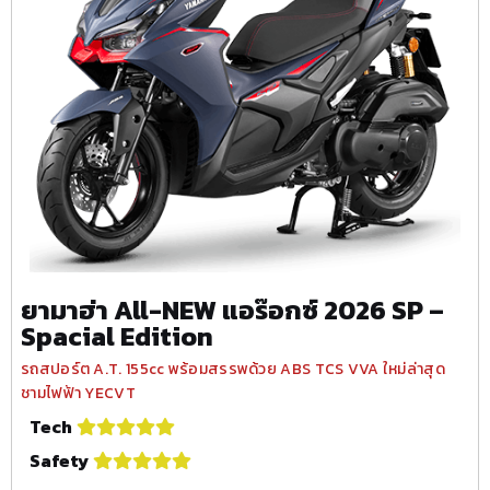
ยามาฮ่า All-NEW แอร๊อกซ์ 2026 SP –
Spacial Edition
รถสปอร์ต A.T. 155cc พร้อมสรรพด้วย ABS TCS VVA ใหม่ล่าสุด
ชามไฟฟ้า YECVT
Tech
Safety