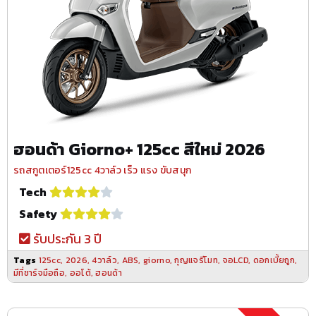
ฮอนด้า Giorno+ 125cc สีใหม่ 2026
รถสกูตเตอร์125cc 4วาล์ว เร็ว แรง ขับสนุก
Tech
Safety
รับประกัน 3 ปี
Tags
125cc
,
2026
,
4วาล์ว
,
ABS
,
giorno
,
กุญแจรีโมท
,
จอLCD
,
ดอกเบี้ยถูก
,
มีที่ชาร์จมือถือ
,
ออโต้
,
ฮอนด้า