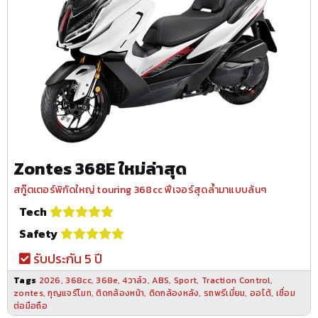
Zontes 368E ใหม่ล่าสุด
สกู๊ตเตอร์พิกัดใหญ่ touring 368cc ฟีเจอร์สุดล้ำมาแบบล้นๆ
Tech
Safety
รับประกัน 5 ปี
Tags
2026
,
368cc
,
368e
,
4วาล์ว
,
ABS
,
Sport
,
Traction Control
,
zontes
,
กุญแจรีโมท
,
ติดกล้องหน้า
,
ติดกล้องหลัง
,
รถพรีเมี่ยม
,
ออโต้
,
เชื่อม
ต่อมือถือ