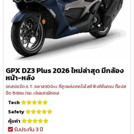
GPX DZ3 Plus 2026 ใหม่ล่าสุด มีกล้อง
หน้า-หลัง
รถสปอร์ต A.T. คลาส300cc ที่สุดแห่งเทคโนโลยี ฟังก์ชั่นครบ ท๊อปส
ปีด 158กม./ชม. เงินแสนมีทอน!
Tech
Safety
คุ้มค่า
รับประกัน 3 ปี