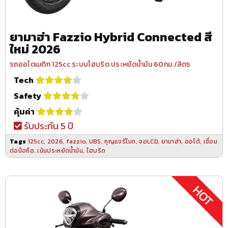
ยามาฮ่า Fazzio Hybrid Connected สี
ใหม่ 2026
รถออโตเมติก 125cc ระบบไฮบริด ประหยัดน้ำมัน 60กม./ลิตร
Tech
Safety
คุ้มค่า
รับประกัน 5 ปี
Tags
125cc
,
2026
,
fazzio
,
UBS
,
กุญแจรีโมท
,
จอLCD
,
ยามาฮ่า
,
ออโต้
,
เชื่อม
ต่อมือถือ
,
เน้นประหยัดน้ำมัน
,
ไฮบริด