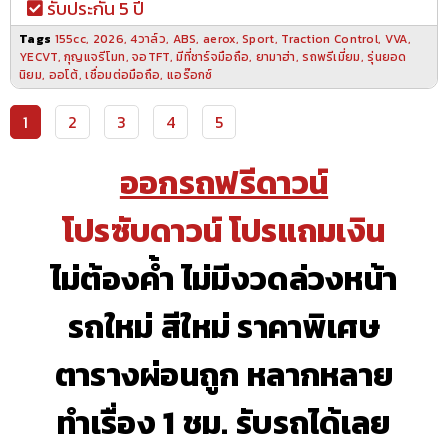
รับประกัน 5 ปี
Tags
155cc
,
2026
,
4วาล์ว
,
ABS
,
aerox
,
Sport
,
Traction Control
,
VVA
,
YECVT
,
กุญแจรีโมท
,
จอTFT
,
มีที่ชาร์จมือถือ
,
ยามาฮ่า
,
รถพรีเมี่ยม
,
รุ่นยอด
นิยม
,
ออโต้
,
เชื่อมต่อมือถือ
,
แอร๊อกซ์
1
2
3
4
5
ออกรถฟรีดาวน์
โปรซับดาวน์ โปรแถมเงิน
ไม่ต้องค้ำ ไม่มีงวดล่วงหน้า
รถใหม่ สีใหม่ ราคาพิเศษ
ตารางผ่อนถูก หลากหลาย
ทำเรื่อง 1 ชม. รับรถได้เลย