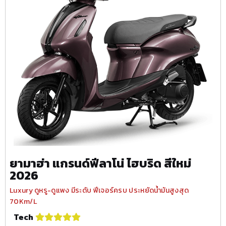
ยามาฮ่า แกรนด์ฟีลาโน่ ไฮบริด สีใหม่
2026
Luxury ดูหรู-ดูแพง มีระดับ ฟีเจอร์ครบ ประหยัดน้ำมันสูงสุด
70Km/L
Tech