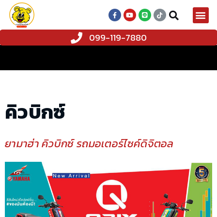
099-119-7880
คิวบิกซ์
ยามาฮ่า คิวบิกซ์ รถมอเตอร์ไซค์ดิจิตอล