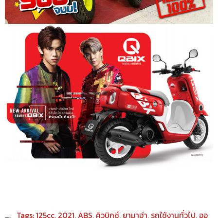
Tags:
125cc
,
2021
,
ABS
,
คิวบิกซ์
,
ยามาฮ่า
,
รถใช้งานทั่วไป
,
ออ