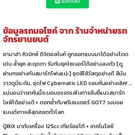
แอดไลน์
ข้อมูลรถมอไซค์ จาก
ร้านจำหน่ายรถ
จักรยานยนต์
ยามาฮ่า คิวบิกซ์ ดิจิตอลไบค์ ถูกออกแบบมาได้อย่างโดด
เด่น ล้ำยุค สะดุดตา รับกับยุคไซเบอร์ได้อย่างลงตัว [ดู
ผ่านๆอย่างกับสมาร์ทโฟนแน่ะ] ชุดสีใช้วัสดุอย่างดี สีมัน
วาวดูมีระดับ, ชุดไฟ Cybernatic LED รอบคันอย่างเลิศ! …
แน่นอนว่ารถคันนี้จะมอบอรรถรสในการขับขี่แนวสมาร์ท
ไลฟ์ได้อย่างดี + ตอกย้ำกับพรีเซนเตอร์ GOT7 วงบอย
แบนด์เกาหลีสุดฮอตทั่วโลก
QBIX มากับเครื่อง 125cc เกียร์ออโต้ + เทคโนโลยี