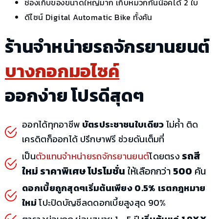
ช่องเก็บของขนาดใหญ่มาก เก็บหมวกกันน๊อคได้ 2 ใบ
ดีไซน์ Digital Automatic Bike ทั้งคัน
ร้านจำหน่ายรถจักรยานยนต์
บางกอกมอไซค์
ออกง่าย โปรดีสุดๆ
ออกได้ทุกอาชีพ
บัตรประชาชนใบเดียว
ไม่ค้ำ ติด
เครดิตก็ออกได้ ปรึกษาฟรี ช่วยดันเต็มที่
รถสี
เป็น
ตัวแทนจำหน่ายรถจักรยานยนต์
โดยตรง
ใหม่ ราคาพิเศษ โปรโมชั่น
ให้เลือกกว่า
500
คัน
ดอกเบี้ยถูกสุดๆเริ่มต้นเพียง 0.5% เรตกฎหมาย
ใหม่
โปะปิดบัญชีลดดอกเบี้ยสูงสุด 90%