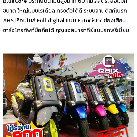
BlueCore ประหยัดน้ำมันสูงมาก 60 กม./ลิตร, ล้อแม็ก
ขนาด ใหญ่แบบเรเดียล ทรงตัวได้ดี ระบบจานดิสก์เบรก
ABS เรือนไมล์ Full digital แบบ Futuristic ช่องเสียบ
ชาร์จโทรศัพท์มือถือได้ กุญแจสมาร์ทคีย์แบบรถพรีเมี่ยม