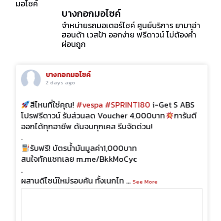
บางกอกมอไซค์
จำหน่ายรถมอเตอร์ไซค์ ศูนย์บริการ ยามาฮ่า
ฮอนด้า เวสป้า ออกง่าย ฟรีดาวน์ ไม่ต้องค้ำ
ผ่อนถูก
บางกอกมอไซค์
2 days ago
สีไหนที่ใช่คุณ!
#vespa
#SPRINT180
i-Get S ABS
โปรฟรีดาวน์ รับส่วนลด Voucher 4,000บาท
การันตี
ออกได้ทุกอาชีพ ดันจบทุกเคส รีบจัดด่วน!
.
รับฟรี! บัตรน้ำมันมูลค่า1,000บาท
สนใจทักแชทเลย m.me/BkkMoCyc
.
ผสานดีไซน์ใหม่รอบคัน ทั้งเนกไท
...
See More