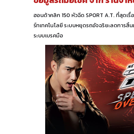
ฮอนด้าคลิก 150 หัวฉีด SPORT A.T. ที่สุดเรื
ร์ทเทคโนโลยี ระบบหยุดรถอัจฉริยะลดการสิ้นเ
ระบบเบรคมือ