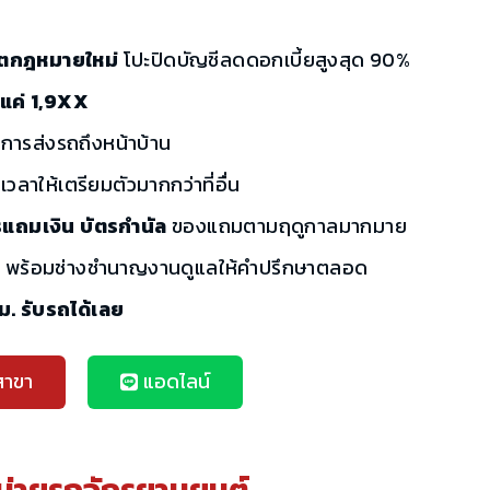
เรตกฎหมายใหม่
โปะปิดบัญชีลดดอกเบี้ยสูงสุด 90%
้นแค่ 1,9XX
ิการส่งรถถึงหน้าบ้าน
เวลาให้เตรียมตัวมากกว่าที่อื่น
รแถมเงิน บัตรกำนัล
ของแถมตามฤดูกาลมากมาย
ี
พร้อมช่างชำนาญงานดูแลให้คำปรึกษาตลอด
ชม. รับรถได้เลย
สาขา
แอดไลน์
น่ายรถจักรยานยนต์