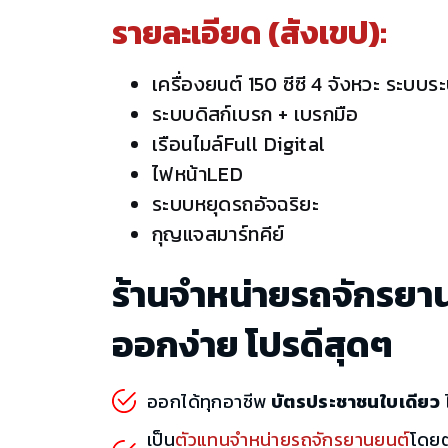
รายละเอียด (สังเขป):
เครื่องยนต์ 150 ซีซี 4 จังหวะ ระบบ
ระบบดิสก์เบรก + เบรกมือ
เรือนไมล์Full Digital
ไฟหน้าLED
ระบบหยุดรถอัจฉริยะ
กุญแจสมาร์ทคีย์
ร้านจำหน่ายรถจักรยา
ออกง่าย โปรดีสุดๆ
ออกได้ทุกอาชีพ
บัตรประชาชนใบเดียว
ไ
เป็น
ตัวแทนจำหน่ายรถจักรยานยนต์
โดย