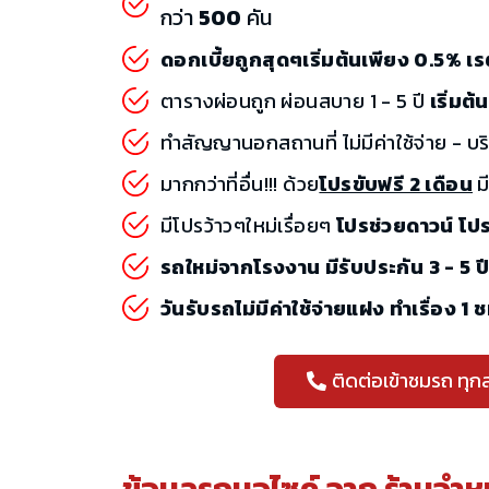
กว่า
500
คัน
ดอกเบี้ยถูกสุดๆเริ่มต้นเพียง 0.5% 
ตารางผ่อนถูก ผ่อนสบาย 1 - 5 ปี
เริ่มต
ทำสัญญานอกสถานที่ ไม่มีค่าใช้จ่าย - บร
มากกว่าที่อื่น!!! ด้วย
โปรขับฟรี 2 เดือน
มี
มีโปรว้าวๆใหม่เรื่อยๆ
โปรช่วยดาวน์ โป
รถใหม่จากโรงงาน มีรับประกัน 3 - 5 ป
วันรับรถไม่มีค่าใช้จ่ายแฝง ทำเรื่อง 1 
ติดต่อเข้าชมรถ ทุก
ข้อมูลรถมอไซค์ จาก
ร้านจำห