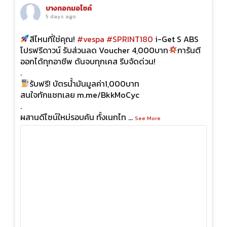
บางกอกมอไซค์
5 days ago
สีไหนที่ใช่คุณ!
#vespa
#SPRINT180
i-Get S ABS
โปรฟรีดาวน์ รับส่วนลด Voucher 4,000บาท
การันตี
ออกได้ทุกอาชีพ ดันจบทุกเคส รีบจัดด่วน!
.
รับฟรี! บัตรน้ำมันมูลค่า1,000บาท
สนใจทักแชทเลย m.me/BkkMoCyc
.
ผสานดีไซน์ใหม่รอบคัน ทั้งเนกไท
...
See More