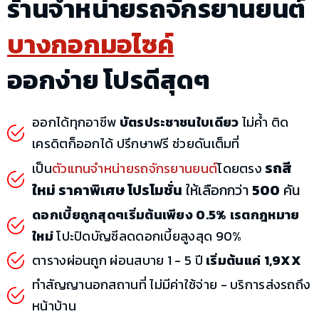
ร้านจำหน่ายรถจักรยานยนต์
บางกอกมอไซค์
ออกง่าย โปรดีสุดๆ
ออกได้ทุกอาชีพ
บัตรประชาชนใบเดียว
ไม่ค้ำ ติด
เครดิตก็ออกได้ ปรึกษาฟรี ช่วยดันเต็มที่
รถสี
เป็น
ตัวแทนจำหน่ายรถจักรยานยนต์
โดยตรง
ใหม่ ราคาพิเศษ โปรโมชั่น
ให้เลือกกว่า
500
คัน
ดอกเบี้ยถูกสุดๆเริ่มต้นเพียง 0.5% เรตกฎหมาย
ใหม่
โปะปิดบัญชีลดดอกเบี้ยสูงสุด 90%
ตารางผ่อนถูก ผ่อนสบาย 1 - 5 ปี
เริ่มต้นแค่ 1,9XX
ทำสัญญานอกสถานที่ ไม่มีค่าใช้จ่าย - บริการส่งรถถึง
หน้าบ้าน