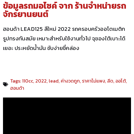
ข้อมูลรถมอไซค์ จาก
ร้านจำหน่ายรถ
จักรยานยนต์
ฮอนด้า LEAD125 สีใหม่ 2022 รถครอบครัวออโตเมติก
รูปทรงทันสมัย เหมาะสำหรับใช้งานทั่วไป จุของใต้เบาะได้
เยอะ ประหยัดน้ำมัน ขับง่ายขี่คล่อง
Tags:
110cc
,
2022
,
lead
,
ค่างวดถูก
,
ราคาไม่แพง
,
ลีด
,
ออโต้
,
ฮอนด้า