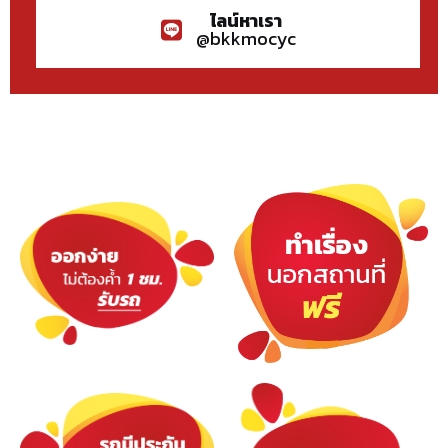
ไลน์หาเรา
@bkkmocyc