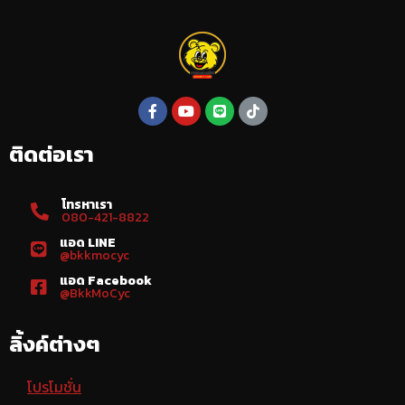
ติดต่อเรา
โทรหาเรา
080-421-8822
แอด LINE
@bkkmocyc
แอด Facebook
@BkkMoCyc
ลิ้งค์ต่างๆ
โปรโมชั่น