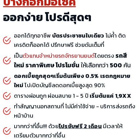
บางกอกมอไซค์
ออกง่าย โปรดีสุดๆ
ออกได้ทุกอาชีพ
บัตรประชาชนใบเดียว
ไม่ค้ำ ติด
เครดิตก็ออกได้ ปรึกษาฟรี ช่วยดันเต็มที่
รถสี
เป็น
ตัวแทนจำหน่ายรถจักรยานยนต์
โดยตรง
ใหม่ ราคาพิเศษ โปรโมชั่น
ให้เลือกกว่า
500
คัน
ดอกเบี้ยถูกสุดๆเริ่มต้นเพียง 0.5% เรตกฎหมาย
ใหม่
โปะปิดบัญชีลดดอกเบี้ยสูงสุด 90%
ตารางผ่อนถูก ผ่อนสบาย 1 - 5 ปี
เริ่มต้นแค่ 1,9XX
ทำสัญญานอกสถานที่ ไม่มีค่าใช้จ่าย - บริการส่งรถถึง
หน้าบ้าน
มากกว่าที่อื่น!!! ด้วย
โปรขับฟรี 2 เดือน
มีเวลาให้
เตรียมตัวมากกว่าที่อื่น