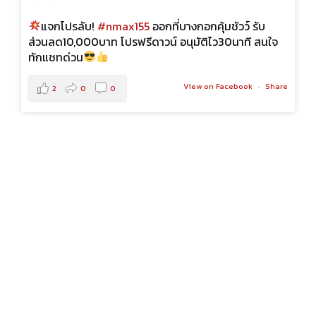
จบจริง โปรตรงปก!
#grandfilano
สีฟ้าลาเวนเดอร์
ใจ
[Digital Lavender]
#โปรฟรีดาวน์
รับ
ส่วนลด5,000บาท ผ่อนเพียง2,490/งวด
m.me/BkkMoCyc
.
hare
สาขาห้วยขวาง สี่แยกเหม่งจ๋าย
การันตีออกได้ทุกอาชีพ ดันทุกเคส
.
มาพร้อมระบบเชื่อมต่อมือถือ
...
See More