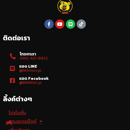
ติดต่อเรา
โทรหาเรา
080-421-8822
แอด LINE
@bkkmocyc
แอด Facebook
@BkkMoCyc
ลิ้งค์ต่างๆ
โปรโมชั่น
รถมอเตอร์ไซค์
เกี่ยวกับเรา