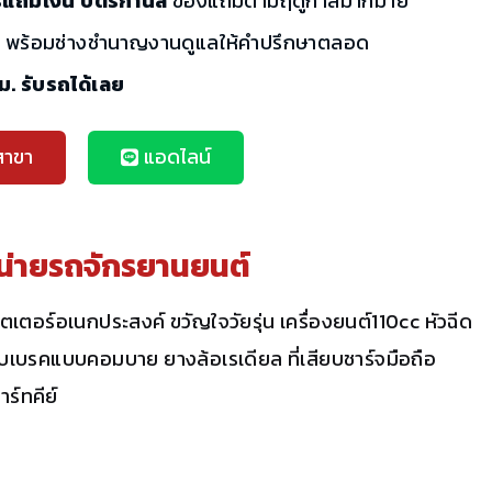
รแถมเงิน บัตรกำนัล
ของแถมตามฤดูกาลมากมาย
ี
พร้อมช่างชำนาญงานดูแลให้คำปรึกษาตลอด
ชม. รับรถได้เลย
สาขา
แอดไลน์
น่ายรถจักรยานยนต์
เตอร์อเนกประสงค์ ขวัญใจวัยรุ่น เครื่องยนต์110cc หัวฉีด
บบเบรคแบบคอมบาย ยางล้อเรเดียล ที่เสียบชาร์จมือถือ
ร์ทคีย์