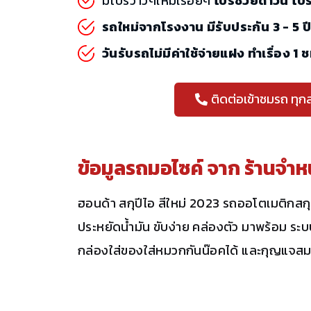
มีโปรว้าวๆใหม่เรื่อยๆ
โปรช่วยดาวน์ โป
รถใหม่จากโรงงาน มีรับประกัน 3 - 5 ป
วันรับรถไม่มีค่าใช้จ่ายแฝง ทำเรื่อง 1 
ติดต่อเข้าชมรถ ทุก
ข้อมูลรถมอไซค์ จาก
ร้านจำห
ฮอนด้า สกุปีไอ สีใหม่ 2023 รถออโตเมติกสกุต
ประหยัดน้ำมัน ขับง่าย คล่องตัว มาพร้อม ระ
กล่องใส่ของใส่หมวกกันน๊อคได้ และกุญแจสมา