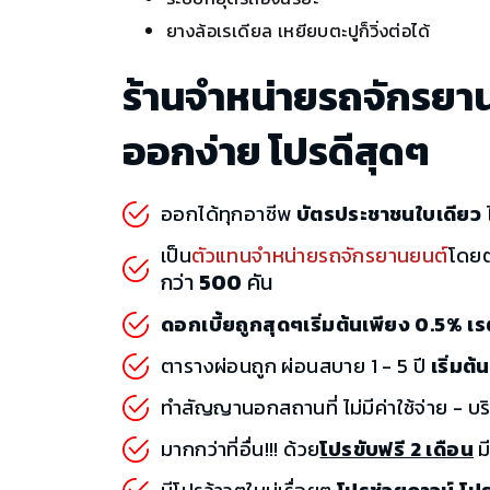
ยางล้อเรเดียล เหยียบตะปูก็วิ่งต่อได้
ร้านจำหน่ายรถจักรยา
ออกง่าย โปรดีสุดๆ
ออกได้ทุกอาชีพ
บัตรประชาชนใบเดียว
ไ
เป็น
ตัวแทนจำหน่ายรถจักรยานยนต์
โดย
กว่า
500
คัน
ดอกเบี้ยถูกสุดๆเริ่มต้นเพียง 0.5% 
ตารางผ่อนถูก ผ่อนสบาย 1 - 5 ปี
เริ่มต
ทำสัญญานอกสถานที่ ไม่มีค่าใช้จ่าย - บร
มากกว่าที่อื่น!!! ด้วย
โปรขับฟรี 2 เดือน
มี