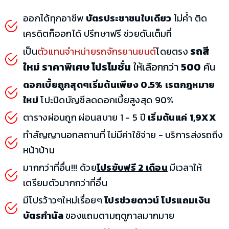
ออกได้ทุกอาชีพ
บัตรประชาชนใบเดียว
ไม่ค้ำ ติด
เครดิตก็ออกได้ ปรึกษาฟรี ช่วยดันเต็มที่
รถสี
เป็น
ตัวแทนจำหน่ายรถจักรยานยนต์
โดยตรง
ใหม่ ราคาพิเศษ โปรโมชั่น
ให้เลือกกว่า
500
คัน
ดอกเบี้ยถูกสุดๆเริ่มต้นเพียง 0.5% เรตกฎหมาย
ใหม่
โปะปิดบัญชีลดดอกเบี้ยสูงสุด 90%
ตารางผ่อนถูก ผ่อนสบาย 1 - 5 ปี
เริ่มต้นแค่ 1,9XX
ทำสัญญานอกสถานที่ ไม่มีค่าใช้จ่าย - บริการส่งรถถึง
หน้าบ้าน
มากกว่าที่อื่น!!! ด้วย
โปรขับฟรี 2 เดือน
มีเวลาให้
เตรียมตัวมากกว่าที่อื่น
มีโปรว้าวๆใหม่เรื่อยๆ
โปรช่วยดาวน์ โปรแถมเงิน
บัตรกำนัล
ของแถมตามฤดูกาลมากมาย