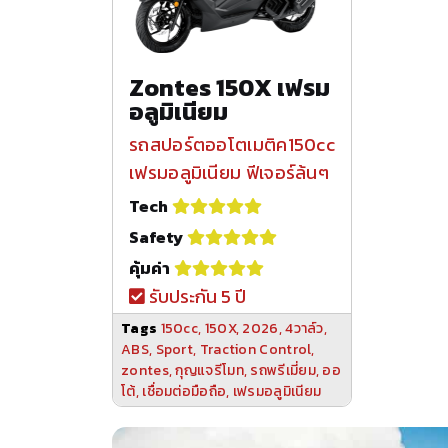
Zontes 150X เฟรม
อลูมิเนียม
รถสปอร์ตออโตเมติค150cc
เฟรมอลูมิเนียม ฟีเจอร์ล้นๆ
Tech
Safety
คุ้มค่า
รับประกัน 5 ปี
Tags
150cc
,
150X
,
2026
,
4วาล์ว
,
ABS
,
Sport
,
Traction Control
,
zontes
,
กุญแจรีโมท
,
รถพรีเมี่ยม
,
ออ
โต้
,
เชื่อมต่อมือถือ
,
เฟรมอลูมิเนียม