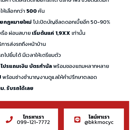
ให้เลือกกว่า
500
คัน
ี้ยกฎหมายใหม่
โปะปิดบัญชีลดดอกเบี้ยอีก 50-90%
ก หรือ ผ่อนสบาย
เริ่มต้นแค่ 1,9XX
เท่านั้น
ริการส่งรถถึงหน้าบ้าน
ไปยิ้มได้ มีเวลาให้เตรียมตัว
 โปรแถมเงิน บัตรกำนัล
พร้อมของแถมหลากหลาย
ี
พร้อมช่างชำนาญงานดูแลให้คำปรึกษาตลอด
 ชม. รับรถได้เลย
โทรหาเรา
ไลน์หาเรา
099-121-7772
@bkkmocyc